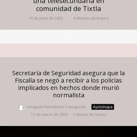
una telesecundaria en
comunidad de Tixtla
16 de junio de 2025
·
·
6 Minutos de lectura
Secretaría de Seguridad asegura que la
Fiscalía se negó a recibir a los policías
implicados en hechos donde murió
normalista
Amapola Periodismo Transgresor
·
Ayotzinapa
·
12 de marzo de 2024
·
1 Minuto de lectura