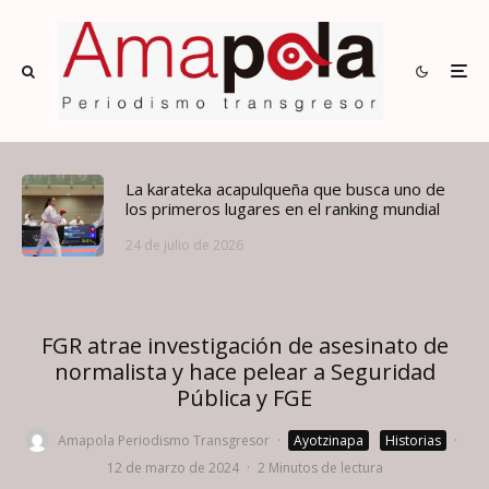
La karateka acapulqueña que busca uno de
los primeros lugares en el ranking mundial
24 de julio de 2026
FGR atrae investigación de asesinato de
normalista y hace pelear a Seguridad
Pública y FGE
Amapola Periodismo Transgresor
·
Ayotzinapa
Historias
·
12 de marzo de 2024
·
2 Minutos de lectura