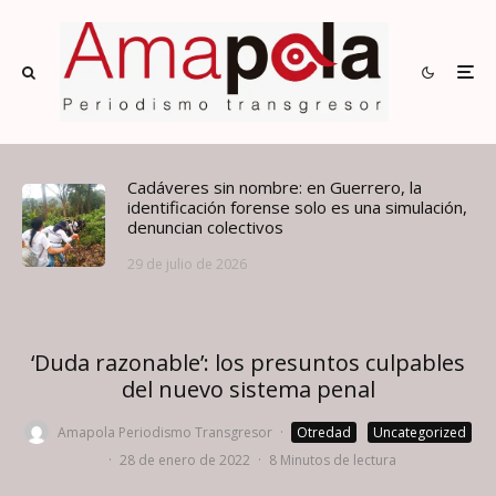
Cadáveres sin nombre: en Guerrero, la
identificación forense solo es una simulación,
denuncian colectivos
29 de julio de 2026
‘Duda razonable’: los presuntos culpables
del nuevo sistema penal
Amapola Periodismo Transgresor
·
Otredad
Uncategorized
·
28 de enero de 2022
·
8 Minutos de lectura