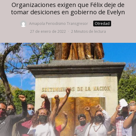
Organizaciones exigen que Félix deje de
tomar desiciones en gobierno de Evelyn
Amapola Periodismo Transgresor
·
Otredad
·
27 de enero de 2022
·
2 Minutos de lectura