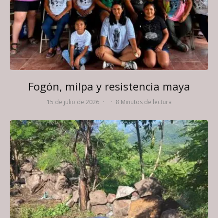
Fogón, milpa y resistencia maya
15 de julio de 2026
·
·
8 Minutos de lectura