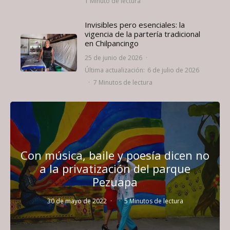
1 Minuto de lectura
Invisibles pero esenciales: la
vigencia de la partería tradicional
en Chilpancingo
25 de junio de 2026
·
Última actualización:
6 de julio de 2026
·
7 Minutos de lectura
Con música, baile y poesía dicen no
a la privatización del parque
Pezuapa
30 de mayo de 2022
·
·
5 Minutos de lectura