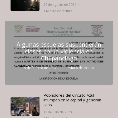
20 de agosto de 2024
·
·
1 Minuto de lectura
Algunas escuelas suspenderán
clases por la violencia en
Chilpancingo
5 de febrero de 2024
·
·
1 Minuto de lectura
Pobladores del Circuito Azul
irrumpen en la capital y generan
caos
10 de julio de 2023
·
·