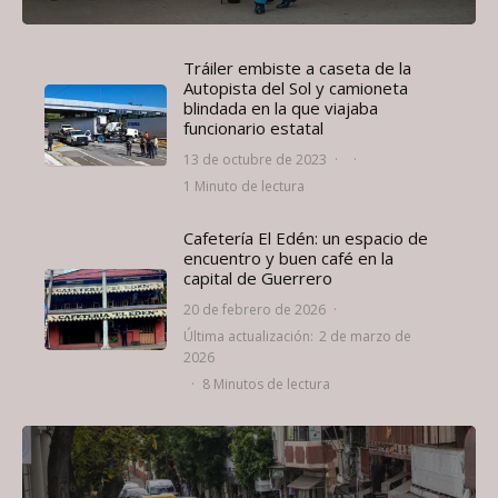
Tráiler embiste a caseta de la
Autopista del Sol y camioneta
blindada en la que viajaba
funcionario estatal
13 de octubre de 2023
·
·
1 Minuto de lectura
Cafetería El Edén: un espacio de
encuentro y buen café en la
capital de Guerrero
20 de febrero de 2026
·
Última actualización:
2 de marzo de
2026
·
8 Minutos de lectura