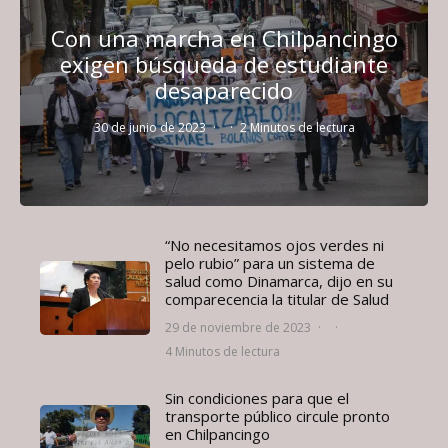
Con una marcha en Chilpancingo
exigen búsqueda de estudiante
desaparecido
30 de junio de 2023
·
·
2 Minutos de lectura
“No necesitamos ojos verdes ni
pelo rubio” para un sistema de
salud como Dinamarca, dijo en su
comparecencia la titular de Salud
29 de noviembre de 2023
·
·
4 Minutos de lectura
Sin condiciones para que el
transporte público circule pronto
en Chilpancingo