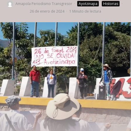
Amapola Periodismo Transgresor
·
Ayotzinapa
Historias
·
26 de enero de 2024
·
1 Minuto de lectura