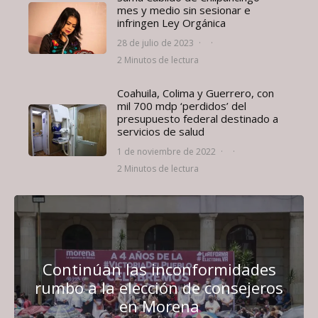
mes y medio sin sesionar e
infringen Ley Orgánica
28 de julio de 2023
·
·
2 Minutos de lectura
Coahuila, Colima y Guerrero, con
mil 700 mdp ‘perdidos’ del
presupuesto federal destinado a
servicios de salud
1 de noviembre de 2022
·
·
2 Minutos de lectura
Continúan las inconformidades
rumbo a la elección de consejeros
en Morena