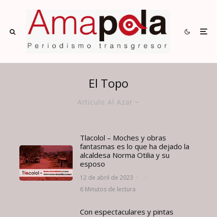
El Topo
Artículo Al Azar
Tlacolol – Moches y obras
fantasmas es lo que ha dejado la
alcaldesa Norma Otilia y su
esposo
12 de abril de 2023
·
·
6 Minutos de lectura
Con espectaculares y pintas