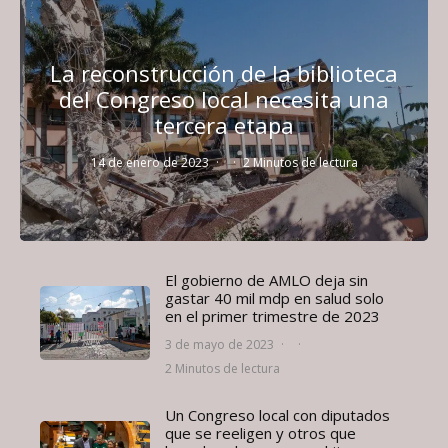
La reconstrucción de la biblioteca
del Congreso local necesita una
tercera etapa
14 de enero de 2023
·
·
2 Minutos de lectura
El gobierno de AMLO deja sin
gastar 40 mil mdp en salud solo
en el primer trimestre de 2023
3 de mayo de 2023
·
·
2 Minutos de lectura
Un Congreso local con diputados
que se reeligen y otros que