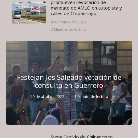
promueven revocación de
mandato de AMLO en autopista y
calles de Chilpancingo
4 de marzo de 2022
·
·
2 Minutos de lectura
Festejan los Salgado votación de
consulta en Guerrero
10 de abril de 2022
·
·
1 Minuto de lectura
Suma Cabildo de Chilpancingo