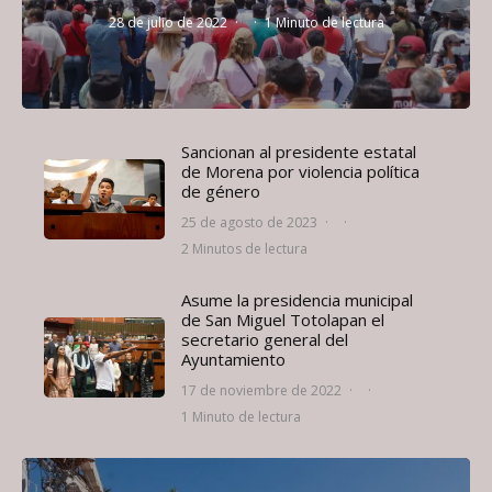
28 de julio de 2022
·
·
1 Minuto de lectura
Sancionan al presidente estatal
de Morena por violencia política
de género
25 de agosto de 2023
·
·
2 Minutos de lectura
Asume la presidencia municipal
de San Miguel Totolapan el
secretario general del
Ayuntamiento
17 de noviembre de 2022
·
·
1 Minuto de lectura