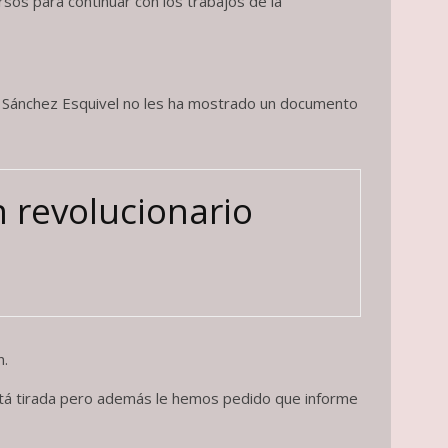
rsos para continuar con los trabajos de la
to Sánchez Esquivel no les ha mostrado un documento
n revolucionario
n.
está tirada pero además le hemos pedido que informe