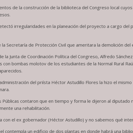
ientos de la construcción de la biblioteca del Congreso local c
pesos.
tectó irregularidades en la planeación del proyecto a cargo del p
 la Secretaría de Protección Civil que ameritara la demolición del e
 la Junta de Coordinación Política del Congreso, Alfredo Sánchez
es con bombas molotov de los estudiantes de la Normal Rural Raú
aparecidos.
administración del priísta Héctor Astudillo Flores la hizo el mism
mara.
s Públicas contaron que en tiempo y forma le dijeron al diputado 
amente una rehabilitación.
 con el ex gobernador (Héctor Astudillo) y no sabemos qué intere
l contempla un edificio de dos plantas en donde habrá una bibliot