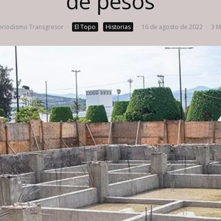
de pesos
riodismo Transgresor
·
El Topo
Historias
·
16 de agosto de 2022
·
3 M