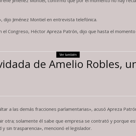
l, Irene Jiménez Montiel, confirmó que por el momento no hay recu
dijo Jiménez Montiel en entrevista telefónica.
I en el Congreso, Héctor Apreza Patrón, dijo que hasta el momen
Ver también
lvidada de Amelio Robles, u
ltar a las demás fracciones parlamentarias», acusó Apreza Patró
struir otra; solamente él sabe que empresa se contrató y porque 
 y sin trasparencia», mencionó el legislador.