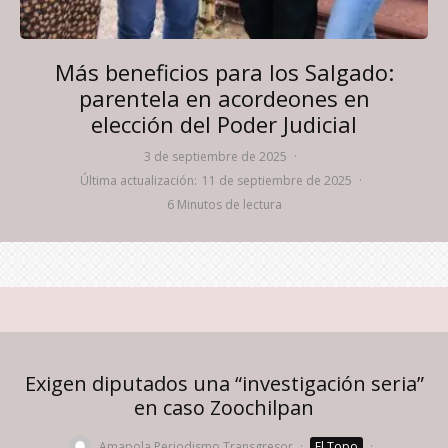
Más beneficios para los Salgado:
parentela en acordeones en
elección del Poder Judicial
3 de septiembre de 2025
·
Última actualización:
11 de septiembre de 2025
·
6 Minutos de lectura
Exigen diputados una “investigación seria”
en caso Zoochilpan
Amapola Periodismo Transgresor
·
El Topo
·