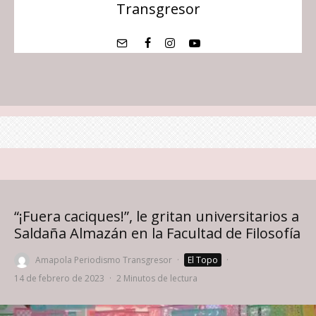
Transgresor
“¡Fuera caciques!”, le gritan universitarios a
Saldaña Almazán en la Facultad de Filosofía
Amapola Periodismo Transgresor
·
El Topo
·
14 de febrero de 2023
·
2 Minutos de lectura