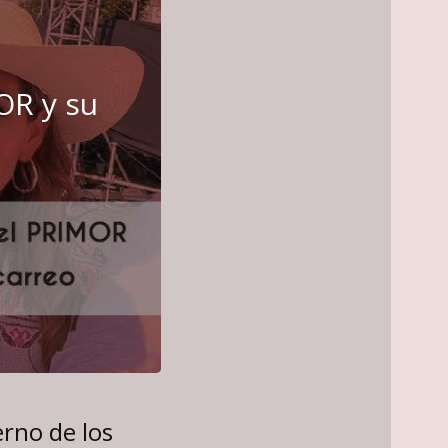
OR y su
erno de los