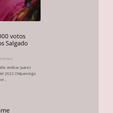
000 votos
os Salgado
e lectura
ía: Amílcar Juárez
del 2022 Chilpancingo
r...
sume