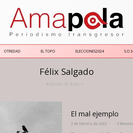
OTREDAD
EL TOPO
ELECCIONES2024
S.O.S
Félix Salgado
Artículo Al Azar
El mal ejemplo
2 de febrero de 2022
·
·
3 Minutos