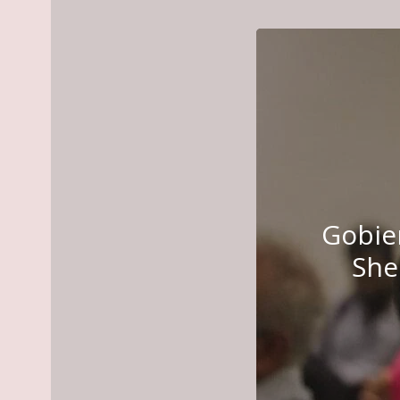
Gobier
She