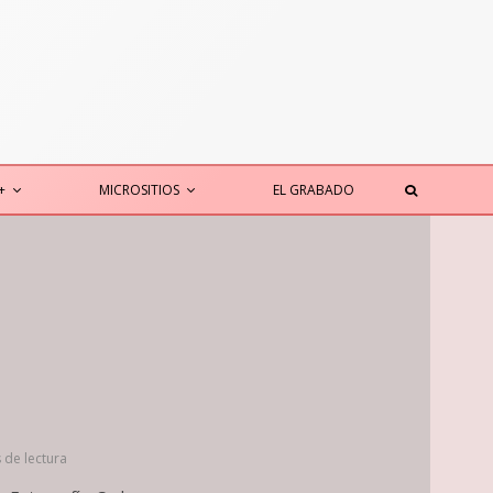
+
MICROSITIOS
EL GRABADO
 de lectura