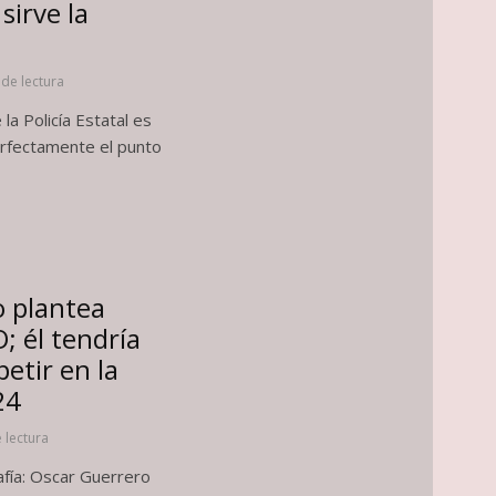
sirve la
 de lectura
la Policía Estatal es
perfectamente el punto
 plantea
; él tendría
petir en la
24
 lectura
fía: Oscar Guerrero