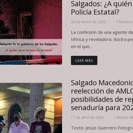
Salgados: ¿A quién 
Policía Estatal?
30 de enero de 2023
·
·
7 Minutos
La confesión de una agente de 
tétrica y reveladora. Ilustra 
en el que...
LEER MÁS
Salgado Macedonio
reelección de AMLO
posibilidades de re
senaduría para 20
11 de abril de 2022
·
·
1 Minuto de
Texto: Jesús Guerrero Fotogra