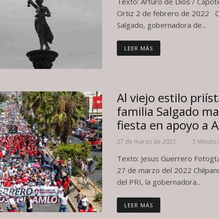
Texto: Arturo de Dios / Capote
Ortiz 2 de febrero de 2022 
Salgado, gobernadora de...
LEER MÁS
Al viejo estilo prií
familia Salgado ma
fiesta en apoyo a
27 de marzo de 2022
·
·
5 Minutos
Texto: Jesus Guerrero Fotogta
27 de marzo del 2022 Chilpanc
del PRI, la gobernadora...
LEER MÁS