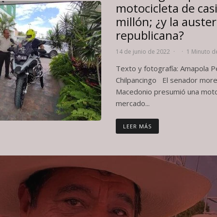
motocicleta de cas
millón; ¿y la auste
republicana?
14 de junio de 2022
·
·
1 Minuto d
Texto y fotografía: Amapola 
Chilpancingo El senador moren
Macedonio presumió una motoc
mercado...
LEER MÁS