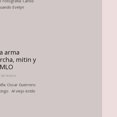
 Fotografía: Carlos
Cuando Evelyn
sta arma
rcha, mitin y
 AMLO
 de lectura
fía: Oscar Guerrero
ingo Al viejo estilo