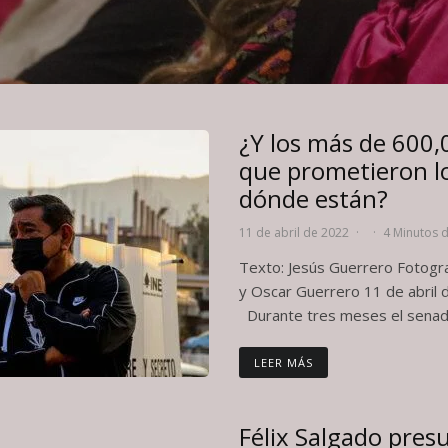
¿Y los más de 600,
que prometieron l
dónde están?
11 de abril de 2022
·
·
4 Minutos d
Texto: Jesús Guerrero Fotograf
y Oscar Guerrero 11 de abril 
Durante tres meses el senado
LEER MÁS
Félix Salgado pre