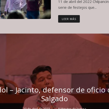
11 de abril del 2022 Chilpan
serie de festejos que...
LEER MÁS
lol – Jacinto, defensor de oficio 
Salgado
20 de abril de 2023
·
·
8 Minutos de lectura