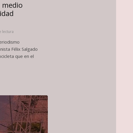
i medio
ridad
e lectura
Periodismo
ista Félix Salgado
icleta que en el