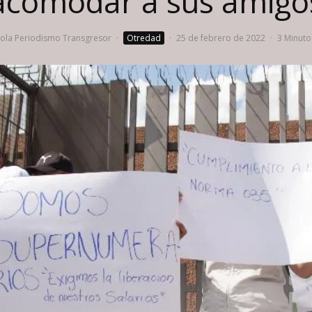
acomodar a sus amigo
la Periodismo Transgresor
·
Otredad
·
25 de febrero de 2022
·
3 Minuto