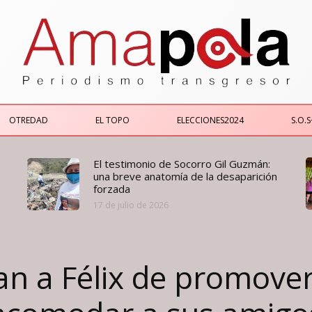
OTREDAD
EL TOPO
ELECCIONES2024
S.O.S
El testimonio de Socorro Gil Guzmán:
una breve anatomía de la desaparición
forzada
17 de julio de 2026
an a Félix de promover