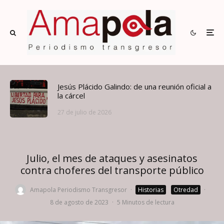
Jesús Plácido Galindo: de una reunión oficial a
la cárcel
27 de julio de 2026
Julio, el mes de ataques y asesinatos
contra choferes del transporte público
Amapola Periodismo Transgresor
·
Historias
Otredad
·
8 de agosto de 2023
·
5 Minutos de lectura