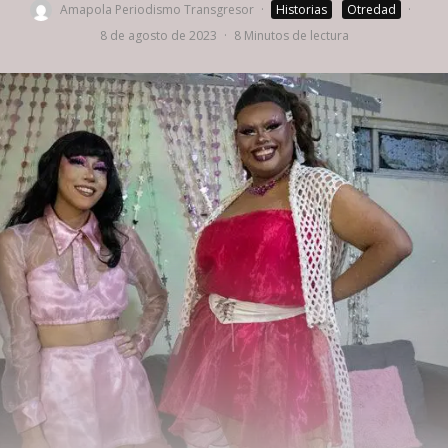
Amapola Periodismo Transgresor
·
Historias
Otredad
·
8 de agosto de 2023
·
8 Minutos de lectura