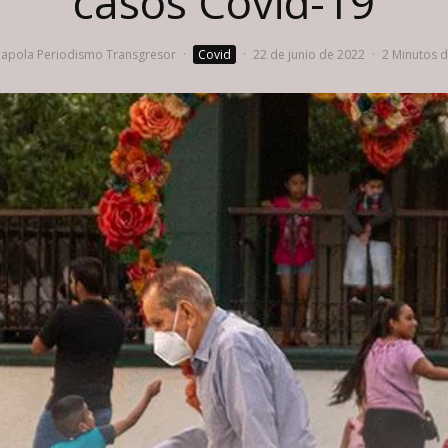
casos Covid-19
apola Periodismo Transgresor
·
Covid
·
22 de junio de 2022
·
2 Minutos d