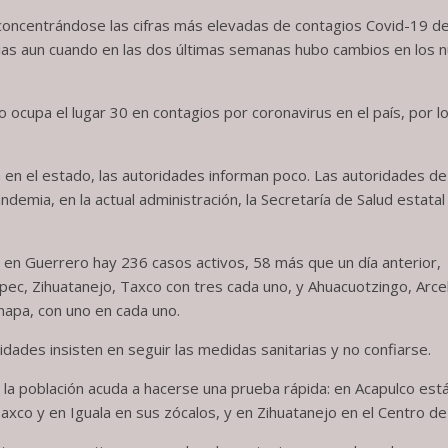
concentrándose las cifras más elevadas de contagios Covid-19 de
arias aun cuando en las dos últimas semanas hubo cambios en los
o ocupa el lugar 30 en contagios por coronavirus en el país, por 
a en el estado, las autoridades informan poco. Las autoridades de
demia, en la actual administración, la Secretaría de Salud estat
, en Guerrero hay 236 casos activos, 58 más que un día anterior, 
pec, Zihuatanejo, Taxco con tres cada uno, y Ahuacuotzingo, Arcel
anapa, con uno en cada uno.
dades insisten en seguir las medidas sanitarias y no confiarse.
la población acuda a hacerse una prueba rápida: en Acapulco está
xco y en Iguala en sus zócalos, y en Zihuatanejo en el Centro de