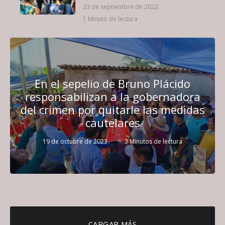
23 de septiembre de 2022
·
·
1 Minuto de lectura
En el sepelio de Bruno Plácido
responsabilizan a la gobernadora
del crimen por quitarle las medidas
cautelares
19 de octubre de 2023
·
·
3 Minutos de lectura
CARGAR MÁS