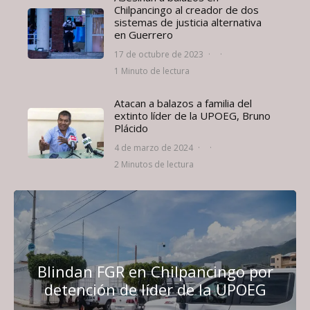
Chilpancingo al creador de dos
sistemas de justicia alternativa
en Guerrero
17 de octubre de 2023
·
·
1 Minuto de lectura
Atacan a balazos a familia del
extinto líder de la UPOEG, Bruno
Plácido
4 de marzo de 2024
·
·
2 Minutos de lectura
Blindan FGR en Chilpancingo por
detención de líder de la UPOEG