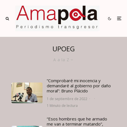
UPOEG
A a la Z
“Comprobaré mi inocencia y
demandaré al gobierno por daño
moral”: Bruno Plácido
1 de septiembre de 2022
·
·
1 Minuto de lectura
“Esos hombres que he armado
me van a terminar matando”,