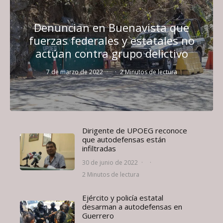
Denuncian en Buenavista que
fuerzas federales y estatales no
actúan contra grupo delictivo
7 de marzo de 2022
·
·
2 Minutos de lectura
Dirigente de UPOEG reconoce
que autodefensas están
infiltradas
30 de junio de 2022
·
·
2 Minutos de lectura
Ejército y policía estatal
desarman a autodefensas en
Guerrero