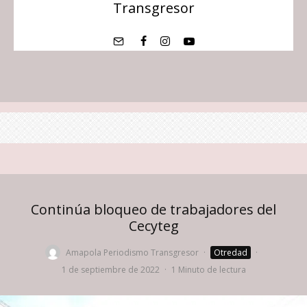
Transgresor
Continúa bloqueo de trabajadores del
Cecyteg
Amapola Periodismo Transgresor
·
Otredad
·
1 de septiembre de 2022
·
1 Minuto de lectura