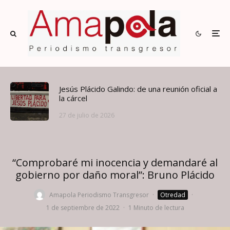
Jesús Plácido Galindo: de una reunión oficial a
la cárcel
27 de julio de 2026
“Comprobaré mi inocencia y demandaré al
gobierno por daño moral”: Bruno Plácido
Amapola Periodismo Transgresor
·
Otredad
·
1 de septiembre de 2022
·
1 Minuto de lectura