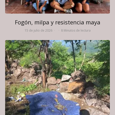
Fogón, milpa y resistencia maya
15 de julio de 2026
·
·
8 Minutos de lectura