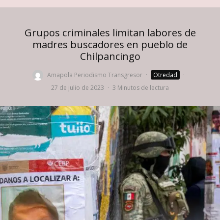
Grupos criminales limitan labores de
madres buscadores en pueblo de
Chilpancingo
Amapola Periodismo Transgresor
·
Otredad
·
27 de julio de 2023
·
3 Minutos de lectura