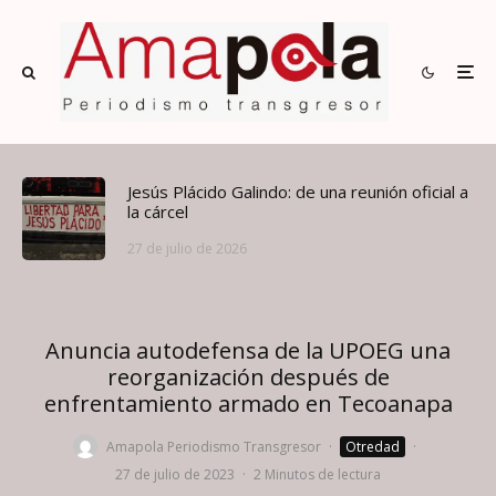
Jesús Plácido Galindo: de una reunión oficial a
la cárcel
27 de julio de 2026
Anuncia autodefensa de la UPOEG una
reorganización después de
enfrentamiento armado en Tecoanapa
Amapola Periodismo Transgresor
·
Otredad
·
27 de julio de 2023
·
2 Minutos de lectura