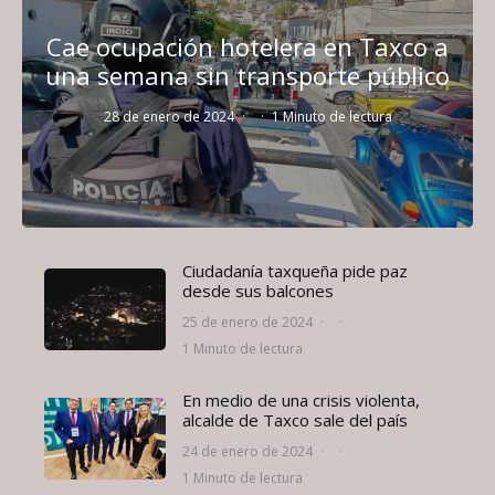
Cae ocupación hotelera en Taxco a
una semana sin transporte público
28 de enero de 2024
·
·
1 Minuto de lectura
Ciudadanía taxqueña pide paz
desde sus balcones
25 de enero de 2024
·
·
1 Minuto de lectura
En medio de una crisis violenta,
alcalde de Taxco sale del país
24 de enero de 2024
·
·
1 Minuto de lectura