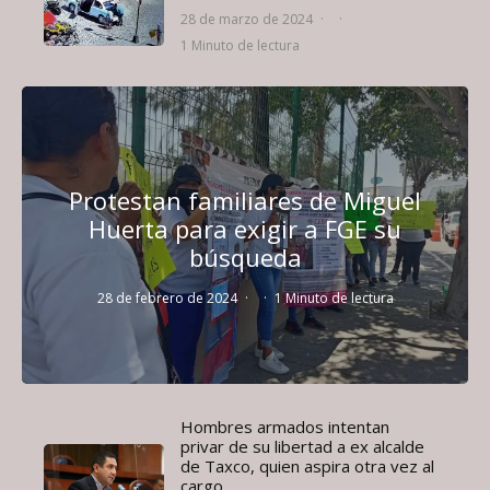
28 de marzo de 2024
·
·
1 Minuto de lectura
Protestan familiares de Miguel
Huerta para exigir a FGE su
búsqueda
28 de febrero de 2024
·
·
1 Minuto de lectura
Hombres armados intentan
privar de su libertad a ex alcalde
de Taxco, quien aspira otra vez al
cargo