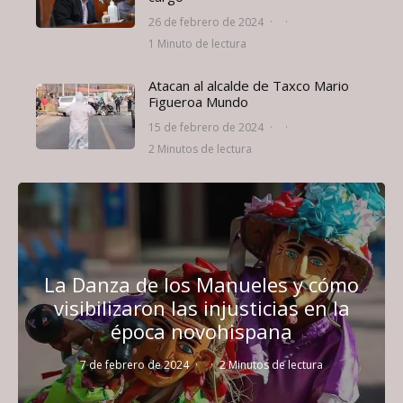
26 de febrero de 2024
·
·
1 Minuto de lectura
Atacan al alcalde de Taxco Mario
Figueroa Mundo
15 de febrero de 2024
·
·
2 Minutos de lectura
La Danza de los Manueles y cómo
visibilizaron las injusticias en la
época novohispana
7 de febrero de 2024
·
·
2 Minutos de lectura