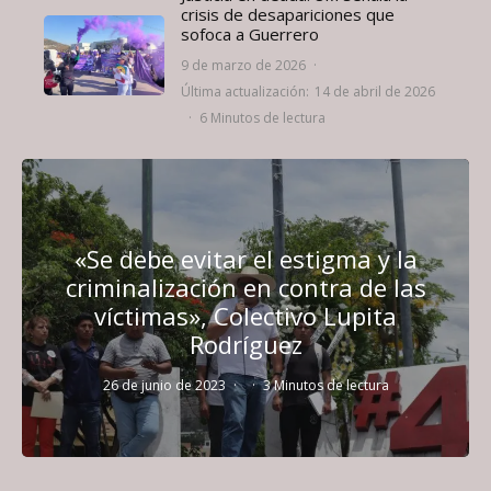
crisis de desapariciones que
sofoca a Guerrero
9 de marzo de 2026
·
Última actualización:
14 de abril de 2026
·
6 Minutos de lectura
«Se debe evitar el estigma y la
criminalización en contra de las
víctimas», Colectivo Lupita
Rodríguez
26 de junio de 2023
·
·
3 Minutos de lectura