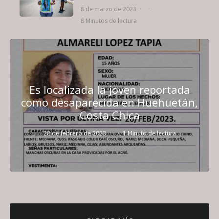
8 de marzo de 2023
·
·
8 Minutos de lectura
Es localizada la joven reportada
como desaparecida en Huehuetán,
Costa Chica
28 de febrero de 2023
·
·
1 Minuto de lectura