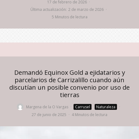
17 de febrero de 2026
·
Última actualización:
2 de marzo de 2026
·
5 Minutos de lectura
Demandó Equinox Gold a ejidatarios y
parcelarios de Carrizalillo cuando aún
discutían un posible convenio por uso de
tierras
Margena de la O Vargas
·
Carrusel
Naturaleza
·
27 de junio de 2025
·
4 Minutos de lectura