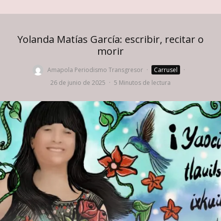
Yolanda Matías García: escribir, recitar o
morir
Amapola Periodismo Transgresor
·
Carrusel
·
26 de junio de 2025
·
5 Minutos de lectura