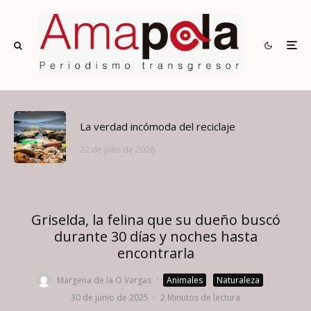
La verdad incómoda del reciclaje
22 de julio de 2026
Griselda, la felina que su dueño buscó
durante 30 días y noches hasta
encontrarla
Margena de la O Vargas
·
Animales
Naturaleza
·
30 de junio de 2025
·
2 Minutos de lectura