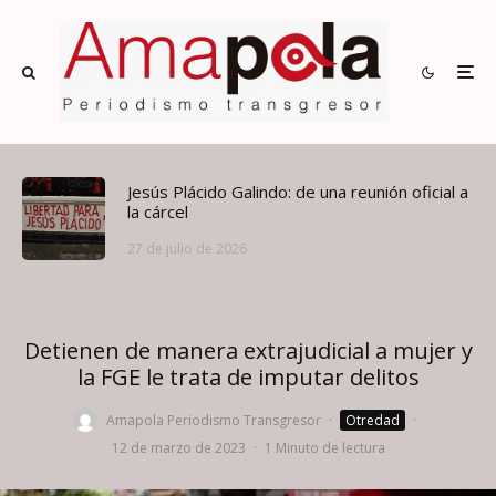
Jesús Plácido Galindo: de una reunión oficial a
la cárcel
27 de julio de 2026
Detienen de manera extrajudicial a mujer y
la FGE le trata de imputar delitos
Amapola Periodismo Transgresor
·
Otredad
·
12 de marzo de 2023
·
1 Minuto de lectura