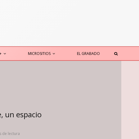
+
MICROSITIOS
EL GRABADO
, un espacio
s de lectura