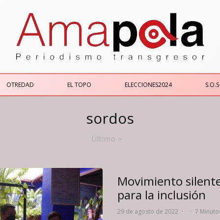
OTREDAD
EL TOPO
ELECCIONES2024
S.O.S
sordos
Último
Movimiento silente
para la inclusión
29 de agosto de 2022
·
·
7 Minuto