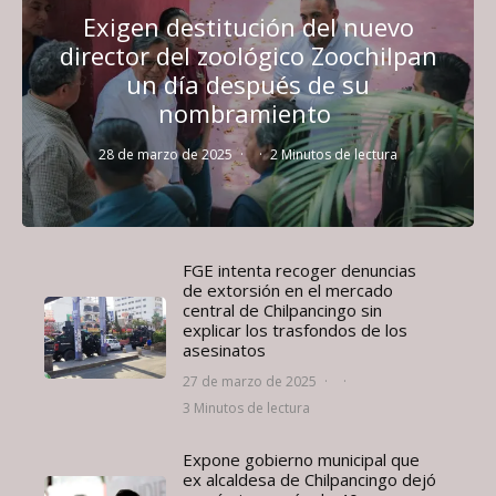
Exigen destitución del nuevo
director del zoológico Zoochilpan
un día después de su
nombramiento
28 de marzo de 2025
·
·
2 Minutos de lectura
FGE intenta recoger denuncias
de extorsión en el mercado
central de Chilpancingo sin
explicar los trasfondos de los
asesinatos
27 de marzo de 2025
·
·
3 Minutos de lectura
Expone gobierno municipal que
ex alcaldesa de Chilpancingo dejó