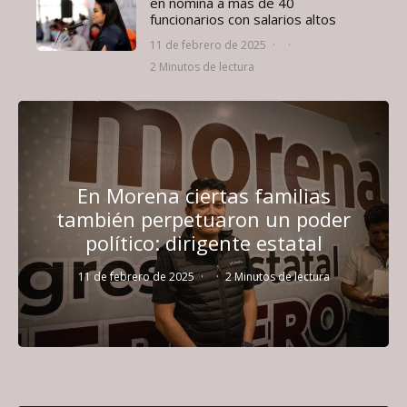
en nómina a más de 40
funcionarios con salarios altos
11 de febrero de 2025
·
·
2 Minutos de lectura
En Morena ciertas familias
también perpetuaron un poder
político: dirigente estatal
11 de febrero de 2025
·
·
2 Minutos de lectura