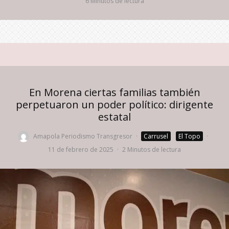
6 Minutos de lectura
En Morena ciertas familias también
perpetuaron un poder político: dirigente
estatal
Amapola Periodismo Transgresor
·
Carrusel
El Topo
·
11 de febrero de 2025
·
2 Minutos de lectura