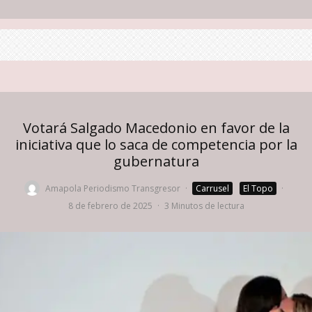
Votará Salgado Macedonio en favor de la
iniciativa que lo saca de competencia por la
gubernatura
Amapola Periodismo Transgresor
·
Carrusel
El Topo
·
8 de febrero de 2025
·
3 Minutos de lectura