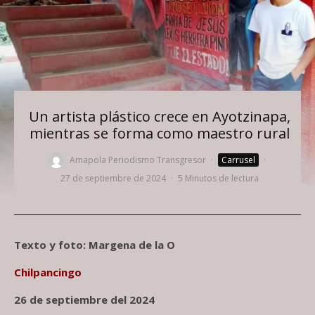
Un artista plástico crece en Ayotzinapa,
mientras se forma como maestro rural
Amapola Periodismo Transgresor
·
Carrusel
·
27 de septiembre de 2024
·
5 Minutos de lectura
Texto y foto: Margena de la O
Chilpancingo
26 de septiembre del 2024