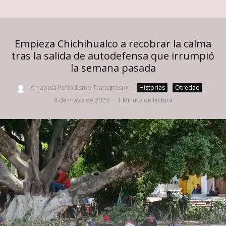
Empieza Chichihualco a recobrar la calma
tras la salida de autodefensa que irrumpió
la semana pasada
Amapola Periodismo Transgresor
·
Historias
Otredad
·
8 de mayo de 2024
·
1 Minuto de lectura