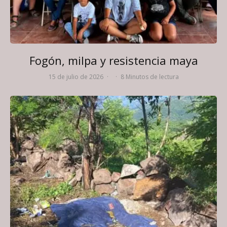
Fogón, milpa y resistencia maya
15 de julio de 2026
·
·
8 Minutos de lectura