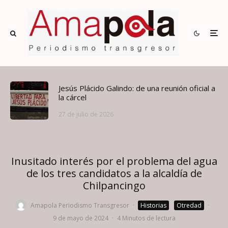
Jesús Plácido Galindo: de una reunión oficial a
la cárcel
27 de julio de 2026
Inusitado interés por el problema del agua
de los tres candidatos a la alcaldía de
Chilpancingo
Amapola Periodismo Transgresor
·
Historias
Otredad
·
9 de mayo de 2024
·
4 Minutos de lectura