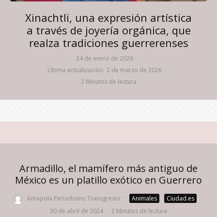
Xinachtli, una expresión artística
a través de joyería orgánica, que
realza tradiciones guerrerenses
24 de enero de 2026
·
Última actualización:
2 de marzo de 2026
·
2 Minutos de lectura
Armadillo, el mamífero más antiguo de
México es un platillo exótico en Guerrero
Amapola Periodismo Transgresor
·
Animales
Ciudad.es
·
30 de abril de 2024
·
2 Minutos de lectura