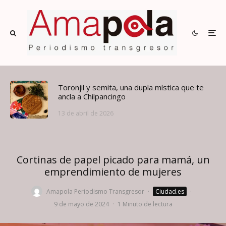
Toronjil y semita, una dupla mística que te
ancla a Chilpancingo
13 de abril de 2026
Cortinas de papel picado para mamá, un
emprendimiento de mujeres
Amapola Periodismo Transgresor
·
Ciudad.es
·
9 de mayo de 2024
·
1 Minuto de lectura