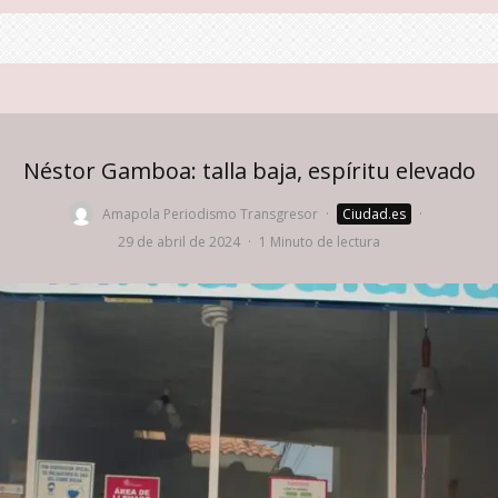
Néstor Gamboa: talla baja, espíritu elevado
Amapola Periodismo Transgresor
·
Ciudad.es
·
29 de abril de 2024
·
1 Minuto de lectura