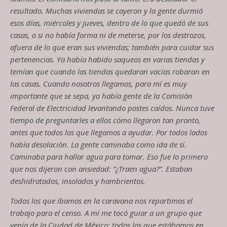
resultado. Muchas viviendas se cayeron y la gente durmió
esos días, miércoles y jueves, dentro de lo que quedó de sus
casas
,
o si no había forma ni de meterse
,
por los destrozos,
afuera de lo que eran sus viviendas
;
también para cuidar sus
pertenencias. Ya había habido saqueos en varias tiendas y
temían que cuando las tiendas quedaran vacías robaran en
las casas. Cuando nosotros llegamos, para
mí
es muy
importante que se sepa, ya había gente de la Comisión
Federal de Electricidad levantando postes caídos. Nunca tuve
tiempo de preguntarles
a
ellos cómo llegaron tan pronto,
antes que todos los que llegamos a ayudar. Por todos lados
había desolación
.
L
a
gente caminaba como ida de
sí.
C
aminaba
para hallar agua para tomar. Eso fue lo primero
que nos dijeron con ansiedad
:
“¿
T
raen agua?”. Estaban
deshidratados, insolados y hambrientos.
Todos los que íbamos en la caravana nos repartimos el
trabajo para el censo. A
mí
me tocó guiar a un grupo que
venía de la Ciudad de México
;
todos los que estábamos en