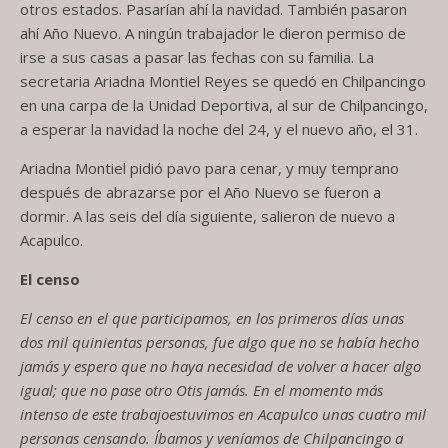
otros estados. Pasarían ahí la navidad. También pasaron
ahí Año Nuevo. A ningún trabajador le dieron permiso de
irse a su
s
casa
s
a pasar las fechas con su familia. La
secretaria Ariadna Montiel Reyes se quedó en Chilpancingo
en una carpa de la Unidad Deportiva, al sur de Chilpancingo,
a esperar la navidad la noche del 24, y el nuevo año, el 31.
Ariadna Montiel pidió pavo para cenar
,
y muy temprano
después de abrazarse por el
A
ño
N
uevo se fueron a
dormir. A las seis del día siguiente
,
salieron de nuevo a
Acapulco.
El censo
El censo en el que participamos, en los primeros días unas
dos mil quinientas personas
,
fue algo que no se había hecho
jamás y espero que no haya necesidad de volver a hacer algo
igual
;
que no pase otro Otis jamás. E
n el
momento más
intenso
de este trabajo
estuvimos en Acapulco unas cuatro mil
personas censando. Íbamos y veníamos de Chilpancingo a