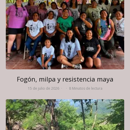
Fogón, milpa y resistencia maya
15 de julio de 2026
·
·
8 Minutos de lectura