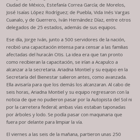
Ciudad de México, Estefanía Correa García;
de
Morelos,
José Isaías López Rodríguez
;
de
Puebla, Vida Inés Vargas
Cuanalo,
y
de Guerrero, Iván Hernández Díaz, entre otros
delegados de
25
estados, además de sus equipos.
Ese día, Jorge Iván
,
junto a 500 servidores de la nación
,
recibió
una capacitación intensa para censar a las familias
afectadas
del huracán Otis.
La idea era que tan pronto
como recibieran la capacitación
,
se irían a Acapulco a
alcanzar a la secretaria. Ariadna Montiel y su equipo en la
Secretaría del Bienestar salieron antes
,
como avanzada.
Ella avisaría para que los demás los alcanzaran. Al cabo de
seis horas, Ariadna Montiel y su equipo regresaron con la
noticia de que no pudieron pasar
por la
A
utopista del Sol ni
por la carretera federal
; a
mbas
vías estaban taponadas
por árboles y lodo. Se podía pasar con maquinaria que
fuera por delante para limpiar la vía.
El viernes a las seis de la mañana
,
partieron unas
250