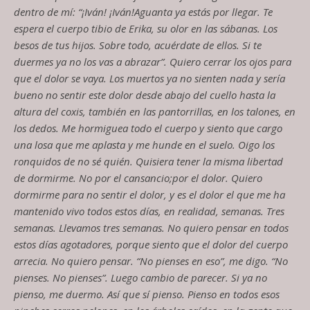
dentro de mí
:
“¡
Iván
!
¡
Iván
!
Aguanta ya estás por llegar. Te
espera el cuerpo tibio de Erika, su olor en las sábanas. Los
besos de tus hijos. Sobre todo, acuérdate de ellos. Si te
duermes ya no los vas a abrazar
”
. Quiero cerrar los ojos para
que el dolor se vaya. Los muertos ya no sienten nada y sería
bueno no sentir este dolor desde abajo del cuello hasta la
altura del coxis, también en las pantorrillas, en los talones, en
los dedos. Me hormiguea todo el cuerpo y siento que cargo
una losa que me aplasta y me hunde en el suelo. Oigo los
ronquidos de no sé quién. Quisiera tener la misma libertad
de dormirme. No por el cansancio
;
por el dolor. Quiero
dormirme para no sentir el dolor
,
y es el dolor el que me ha
mantenido vivo todos estos días, en realidad, semanas. Tres
semanas. Llevamos tres semanas. No quiero pensar en todos
estos días agotadore
s
,
porque siento que el dolor del cuerpo
arrecia. No quiero pensar.
“
No pienses en eso
”
, me digo.
“
No
pienses. No pienses
”
. Luego cambio de parecer. Si ya no
pienso
,
me duermo. Así que sí pienso. Pienso en todos esos