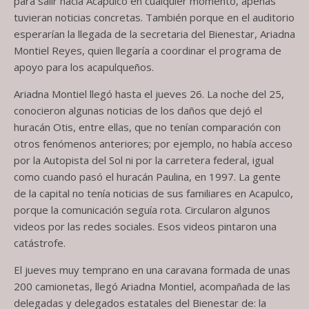
para salir
hacia
Acapulco en cualquier momento, apenas
tuvieran noticias concretas. También porque en el auditorio
esperarían la llegada de la secretaria del Bienestar, Ariadna
Montiel Reyes, quien llegaría a coordinar el programa de
apoyo para los acapulqueños.
Ariadna Montiel llegó hasta el jueves 26.
L
a noche
del 2
5
,
conocieron algunas noticias de los daños que dejó el
huracán Otis, entre ellas, que no tenían comparación con
otros fenómenos anteriores
;
por ejemplo, no ha
b
ía
acceso
por la
A
utopista
del Sol ni por la carretera federal, igual
como cuando pasó el huracán Paulina, en 1997. La gente
de la capital no t
en
ía
noticias de sus familiares en Acapulco,
porque la comunicación s
eguía
rota. Circularon algunos
videos por las redes sociales. Esos videos pintaron una
catástrofe.
El jueves muy temprano en una caravana
formada
de
unas
2
00
camionetas
,
llegó Ariadna Montiel, acompañada de
la
s
delegada
s
y delegados estatales
del Bienestar de
:
la