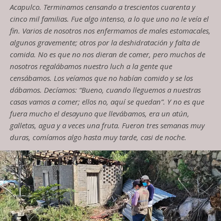
Acapulco. Terminamos censando a
trescientos cuarenta y
cinco
mil familias. Fue algo intenso, a lo que uno no le veía el
fin
.
V
arios de nosotros nos enfermamos de males estomacales,
algunos gravemente
;
otros por la deshidratación y falta de
comida. No es que no nos dieran de comer
,
pero muchos de
nosotros regalábamos nuestro
luch
a la gente que
censábamos
.
L
os veíamos que no habían comido y se los
dábamos
.
D
e
cíamos
: “B
ueno
, cuando lleguemos a nuestras
casas vamos a comer
;
ellos no, aquí se quedan
”. Y
no es que
fuera mucho el desayuno que llevábamos, era un atún,
galletas, agua y a veces una fruta. Fueron tres semanas muy
duras, comíamos algo hasta muy tarde, casi de noche.