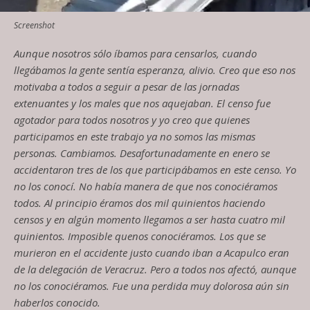
Screenshot
A
unque nosotros
sólo
íbamos
para censarlos,
cuando
llegábamos la gente s
e
ntía esperanza, alivio. Creo
que
eso nos
motivaba a to
d
o
s a seguir a pesar de las jornadas
extenuantes
y los males que nos aquejaban.
El censo fue
agotador para todos nosotros y
yo creo que quienes
participamos en este trabajo ya
no somos las
mismas
personas. Ca
mbiamos. De
safortunadamente en enero se
accidentaron tres de
los que
participábamos
en est
e
censo. Yo
no los conocí
. No
había manera de que nos
conociéramos
todos. Al principio
éramos
dos mil quinientos haciendo
censos y en algún
momento
llegamos a ser hasta cuatro mil
quinientos
. Imp
osible que
nos
conociéramos
.
L
o
s
que se
murieron en el accidente justo cuando iban a Acapulco eran
de
la
delegación
de Veracr
uz.
Pero a todos nos
afectó,
aunque
no los
conociéramos
.
Fue una perdida muy dolorosa a
ún sin
haberlos conocido.