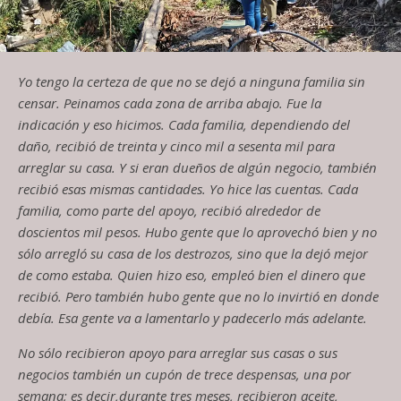
Yo tengo la certeza de que no se dejó a ninguna familia sin
censar.
Peinamos
cada zona de arriba abajo. Fue la
indicación y eso hicimos. Cada familia
,
dependiendo del
daño
,
recibió de
treinta y cinco
mil a
sesenta
mil para
arreglar su casa
.
Y
si eran dueños de algún negocio
,
también
recibió esas mismas cantidades. Yo hice las cuentas. Cada
familia
,
como parte del apoyo
,
recibió alrededor de
doscientos mil pesos. Hubo gente que lo aprovechó bien y no
sólo arregló su casa de los destrozos, sino que la dejó mejor
de c
o
mo estaba
.
Q
uien hizo eso, emple
ó
bien el dinero que
recibió
.
P
ero también hubo gente que no lo invirtió en donde
debía
.
E
sa gente va a
lamentarlo y
padecerlo más adelante.
No sólo recibieron apoyo para arreglar sus casas o sus
negocios también un cupón de
trece
despensas, una por
semana
;
es deci
r
,
durante tres meses
,
recibieron aceite,