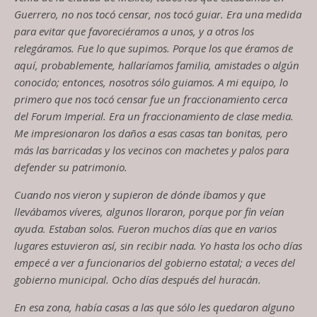
Guerrero
,
no nos tocó censar, nos tocó guiar
. E
ra
una medida
para evitar que favoreciéramos a unos
,
y a otros los
relegáramos
.
F
ue lo que supimos
. P
orque los que éramos de
aquí
,
probablemente
,
hallaríamos familia, amistades o algún
conocido
;
entonces, nosotros sólo guiamos. A mi equipo
,
lo
primero que nos tocó censar fue un fraccionamiento cerca
del Forum Imperial. Era un fraccionamiento de clase media.
Me impresionaron los daños a esas casas tan bonitas, pero
más las barricadas y
los vecinos con machetes y palos para
defender su patrimonio.
Cuando nos vieron y supieron de dónde íbamos y que
llevábamos víveres, algunos lloraron
,
porque por fin veían
ayuda. Estaban solos. Fueron muchos días que en varios
lugares estuvieron as
í
,
sin recibir nada. Yo hasta los ocho días
empecé a ver a funcionarios del gobierno estatal
;
a veces del
gobierno municipal. Ocho días después del huracán.
En esa zona, había casas a las que sólo les quedaron alguno