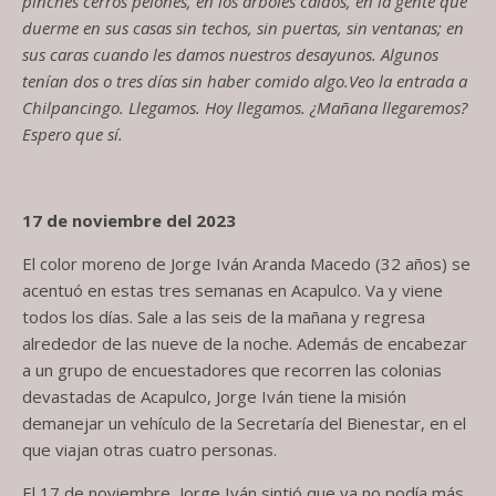
pinches cerros pelones, en los árboles caídos, en la gente que
duerme en sus casas sin techos, sin puertas, sin ventanas
; e
n
sus caras cuando les damos nuestros desayunos.
Algunos
tenían dos o tres días sin haber
comido
algo
.
Veo la entrada a
Chilpancingo. Llegamos. Hoy llegamos. ¿Mañana llegaremos?
Espero que sí.
17 de noviembre de
l
2023
El color moreno de Jorge Iván Aranda Macedo (
32
años) se
acentuó en estas tres semanas en Acapulco. Va y viene
todos los días. Sale a las seis de la mañana y regresa
alrededor de las nueve de la noche. Además de encabezar
a un grupo de encuestadores que recorren las colonias
devastadas de Acapulco
,
Jorge Iván
tiene la misión
de
maneja
r
un
vehículo
de la Secretaría del Bienestar, e
n e
l
que viajan otras cuatro personas.
El
17 de noviembre
,
Jorge Iván sintió que ya no podía más.