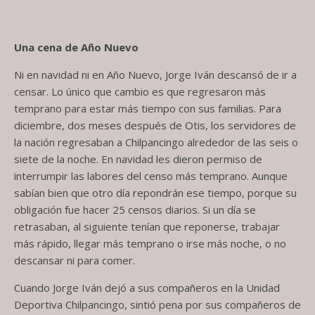
Una cena de
A
ñ
o
N
uevo
Ni en navidad ni en
A
ño
N
uevo, Jorge Iván descansó de ir a
censar. Lo único que cambio es que regresaron más
temprano para estar más tiempo con su
s
familia
s
. Para
diciembre, dos meses después de Otis, los servidores de
la nación regresaban a Chilpancingo alrededor de las seis o
siete de la noche. En navidad les dieron permiso de
interrumpir las labores del censo más temprano. Aunque
sabían bien que otro día repondrán ese tiempo
,
porque su
obligación fue hacer 25 censos diarios. Si un día se
retrasaban, al siguiente tenían que reponerse, trabajar
más rápido, llegar más temprano o irse más noche, o no
descansar ni para comer.
Cuando Jorge Iván dejó a sus compañeros en la Unidad
Deportiva Chilpancingo
,
sintió pena por sus compañeros de