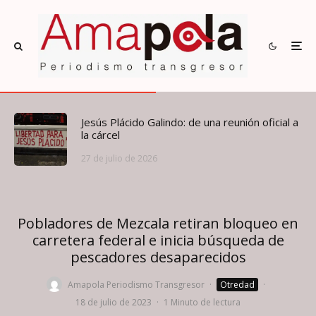
Jesús Plácido Galindo: de una reunión oficial a
la cárcel
27 de julio de 2026
Pobladores de Mezcala retiran bloqueo en
carretera federal e inicia búsqueda de
pescadores desaparecidos
Amapola Periodismo Transgresor
·
Otredad
·
18 de julio de 2023
·
1 Minuto de lectura