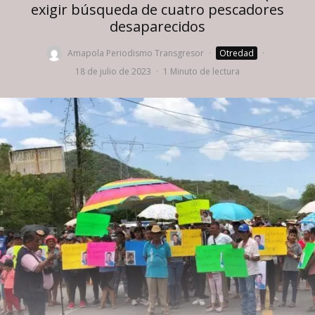
exigir búsqueda de cuatro pescadores
desaparecidos
Amapola Periodismo Transgresor
·
Otredad
·
18 de julio de 2023
·
1 Minuto de lectura