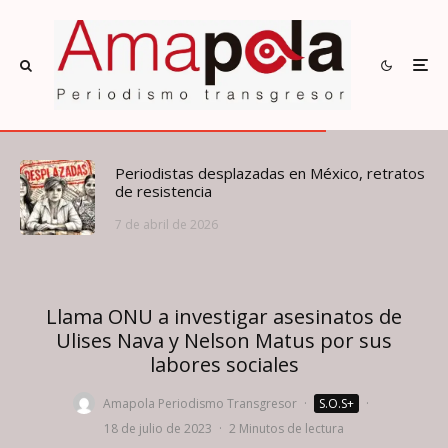
Periodistas desplazadas en México, retratos
de resistencia
7 de abril de 2026
Llama ONU a investigar asesinatos de
Ulises Nava y Nelson Matus por sus
labores sociales
Amapola Periodismo Transgresor
·
S.O.S+
·
18 de julio de 2023
·
2 Minutos de lectura