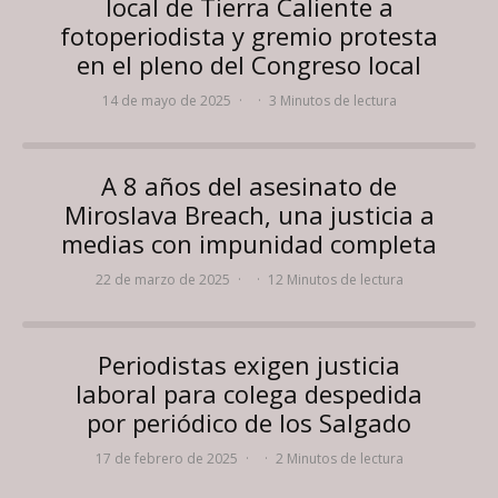
local de Tierra Caliente a
fotoperiodista y gremio protesta
en el pleno del Congreso local
14 de mayo de 2025
·
·
3 Minutos de lectura
A 8 años del asesinato de
Miroslava Breach, una justicia a
medias con impunidad completa
22 de marzo de 2025
·
·
12 Minutos de lectura
Periodistas exigen justicia
laboral para colega despedida
por periódico de los Salgado
17 de febrero de 2025
·
·
2 Minutos de lectura