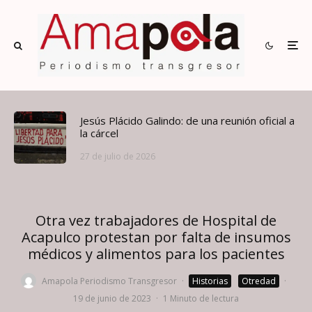
Jesús Plácido Galindo: de una reunión oficial a
la cárcel
27 de julio de 2026
Otra vez trabajadores de Hospital de
Acapulco protestan por falta de insumos
médicos y alimentos para los pacientes
Amapola Periodismo Transgresor
·
Historias
Otredad
·
19 de junio de 2023
·
1 Minuto de lectura