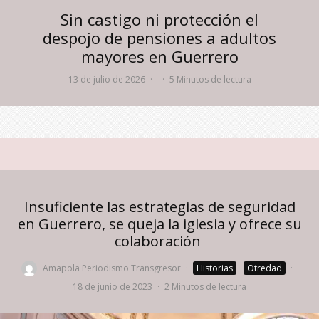
Sin castigo ni protección el
despojo de pensiones a adultos
mayores en Guerrero
13 de julio de 2026
·
·
5 Minutos de lectura
Insuficiente las estrategias de seguridad
en Guerrero, se queja la iglesia y ofrece su
colaboración
Amapola Periodismo Transgresor
·
Historias
Otredad
·
18 de junio de 2023
·
2 Minutos de lectura