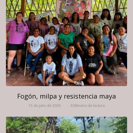
Fogón, milpa y resistencia maya
15 de julio de 2026
·
·
8 Minutos de lectura