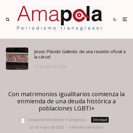
Jesús Plácido Galindo: de una reunión oficial a
la cárcel
27 de julio de 2026
Con matrimonios igualitarios comienza la
enmienda de una deuda histórica a
poblaciones LGBTI+
Amapola Periodismo Transgresor
·
Otredad
·
27 de mayo de 2023
·
4 Minutos de lectura