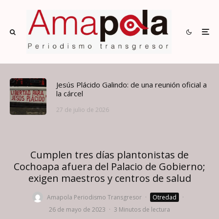
Jesús Plácido Galindo: de una reunión oficial a
la cárcel
27 de julio de 2026
Cumplen tres días plantonistas de
Cochoapa afuera del Palacio de Gobierno;
exigen maestros y centros de salud
Amapola Periodismo Transgresor
·
Otredad
·
26 de mayo de 2023
·
3 Minutos de lectura