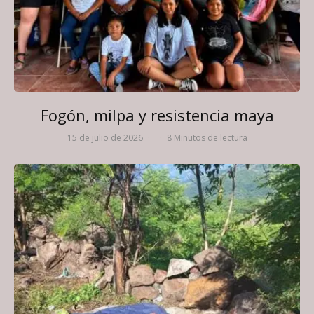
Fogón, milpa y resistencia maya
15 de julio de 2026
·
·
8 Minutos de lectura