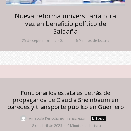
Nueva reforma universitaria otra
vez en beneficio político de
Saldaña
25 de septiembre de 2025
·
·
6 Minutos de lectura
Funcionarios estatales detrás de
propaganda de Claudia Sheinbaum en
paredes y transporte público en Guerrero
Amapola Periodismo Transgresor
·
El Topo
·
18 de abril de 2023
·
6 Minutos de lectura