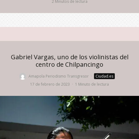
2 Minutos de lectura
Gabriel Vargas, uno de los violinistas del
centro de Chilpancingo
Amapola Periodismo Transgresor
·
Ciudad.es
·
17 de febrero de 2023
·
1 Minuto de lectura