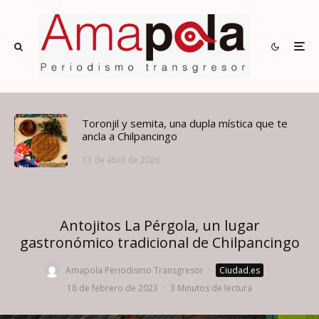
Toronjil y semita, una dupla mística que te
ancla a Chilpancingo
13 de abril de 2026
Antojitos La Pérgola, un lugar
gastronómico tradicional de Chilpancingo
Amapola Periodismo Transgresor
·
Ciudad.es
·
18 de febrero de 2023
·
3 Minutos de lectura