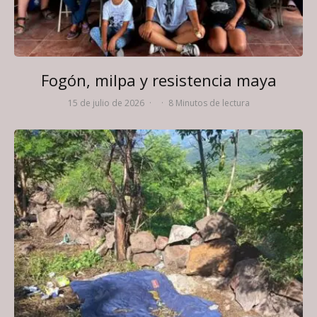
Fogón, milpa y resistencia maya
15 de julio de 2026
·
·
8 Minutos de lectura