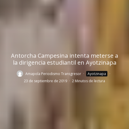
Antorcha Campesina intenta meterse a
la dirigencia estudiantil en Ayotzinapa
Amapola Periodismo Transgresor
·
Ayotzinapa
·
23 de septiembre de 2019
·
2 Minutos de lectura