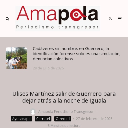
Cadáveres sin nombre: en Guerrero, la
identificación forense solo es una simulación,
denuncian colectivos
29 de julio de 2026
Ulises Martínez salir de Guerrero para
dejar atrás a la noche de Iguala
Amapola Periodismo Transgresor
·
Ayotzinapa
Carrusel
Otredad
·
27 de febrero de 2025
·
3 Minutos de lectura