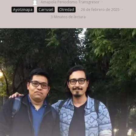
Amapola Periodismo Transgresor
·
Ayotzinapa
Carrusel
Otredad
·
26 de febrero de 2025
·
3 Minutos de lectura