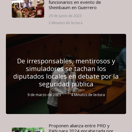
funcionarios en evento de
Sheinbaum en Guerrero
29 de junio de 2023
·
·
2 Minutos de lectura
De irresponsables, mentirosos y
simuladores se tachan los
diputados locales en debate por la
seguridad pública
9 de marzo de 2023
·
·
4 Minutos de lectura
Proponen alianza entre PRD y
PAN para 2024 encabezada por