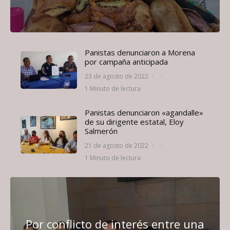
Panistas denunciaron a Morena
por campaña anticipada
23 de agosto de 2022
·
·
1 Minuto de lectura
Panistas denunciaron «agandalle»
de su dirigente estatal, Eloy
Salmerón
21 de agosto de 2022
·
·
1 Minuto de lectura
Por conflicto de interés entre una