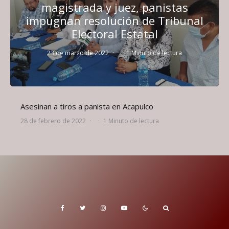
magistrada y juez, panistas
impugnan resolución de Tribunal
Electoral Estatal
23 de marzo de 2022
·
·
1 Minuto de lectura
Asesinan a tiros a panista en Acapulco
28 de febrero de 2022
·
·
1 Minuto de lectura