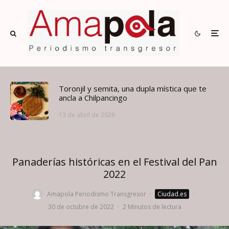
Toronjil y semita, una dupla mística que te
ancla a Chilpancingo
13 de abril de 2026
Panaderías históricas en el Festival del Pan
2022
Amapola Periodismo Transgresor
·
Ciudad.es
·
30 de octubre de 2022
·
2 Minutos de lectura