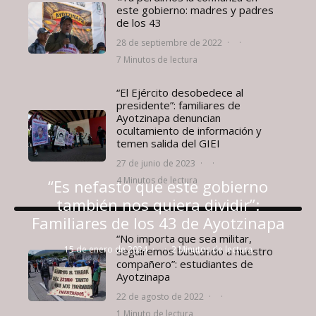
este gobierno: madres y padres
de los 43
28 de septiembre de 2022
·
·
7 Minutos de lectura
“El Ejército desobedece al
presidente”: familiares de
Ayotzinapa denuncian
ocultamiento de información y
temen salida del GIEI
27 de junio de 2023
·
·
4 Minutos de lectura
“Es nefasto que este gobierno
también nos quiera dividir”:
Familiares de los 43 de Ayotzinapa
“No importa que sea militar,
15 de enero de 2024
·
·
2 Minutos de lectura
seguiremos buscando a nuestro
compañero”: estudiantes de
Ayotzinapa
22 de agosto de 2022
·
·
1 Minuto de lectura