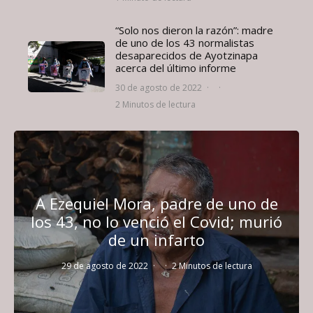
“Solo nos dieron la razón”: madre
de uno de los 43 normalistas
desaparecidos de Ayotzinapa
acerca del último informe
30 de agosto de 2022
·
·
2 Minutos de lectura
A Ezequiel Mora, padre de uno de
los 43, no lo venció el Covid; murió
de un infarto
29 de agosto de 2022
·
·
2 Minutos de lectura