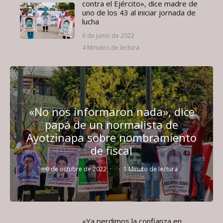
contra el Ejército», dice madre de
uno de los 43 al iniciar jornada de
lucha
6 de junio de 2022
·
·
4 Minutos de lectura
«No nos informaron nada», dice
papá de un normalista de
Ayotzinapa sobre nombramiento
de fiscal
9 de octubre de 2022
·
·
1 Minuto de lectura
«Ya perdimos la confianza en