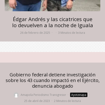
Édgar Andrés y las cicatrices que
lo devuelven a la noche de Iguala
26 de febrero de 2025
·
·
3 Minutos de lectura
Gobierno federal detiene investigación
sobre los 43 cuando impactó en el Ejército,
denuncia abogado
Amapola Periodismo Transgresor
·
Ayotzinapa
·
25 de abril de 2023
·
2 Minutos de lectura