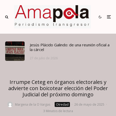
Jesús Plácido Galindo: de una reunión oficial a
la cárcel
27 de julio de 2026
Irrumpe Ceteg en órganos electorales y
advierte con boicotear elección del Poder
Judicial del próximo domingo
Margena de la O Vargas
·
Otredad
·
26 de mayo de 2025
·
3 Minutos de lectura