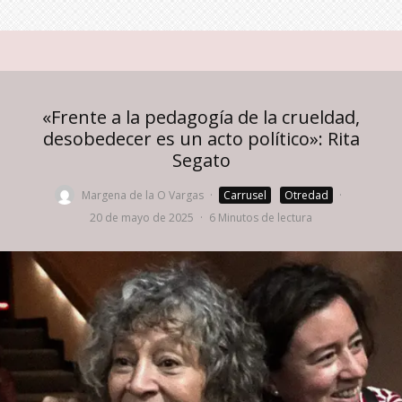
«Frente a la pedagogía de la crueldad,
desobedecer es un acto político»: Rita
Segato
Margena de la O Vargas
·
Carrusel
Otredad
·
20 de mayo de 2025
·
6 Minutos de lectura