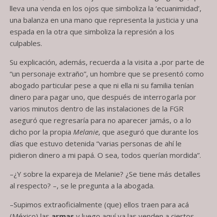
lleva una venda en los ojos que simboliza la ‘ecuanimidad’,
una balanza en una mano que representa la justicia y una
espada en la otra que simboliza la represión a los
culpables.
Su explicación, además, recuerda a la visita a
.
por parte de
“un personaje extraño”, un hombre que se presentó como
abogado particular pese a que ni ella ni su familia tenían
dinero para pagar uno, que después de interrogarla por
varios minutos dentro de las instalaciones de la FGR
aseguró que regresaría para no aparecer jamás, o a lo
dicho por la propia
Melanie
, que aseguró que durante los
días que estuvo detenida “varias personas de ahí le
pidieron dinero a mi papá. O sea, todos querían mordida”.
–¿Y sobre la expareja de Melanie? ¿Se tiene más detalles
al respecto? –, se le pregunta a la abogada.
–Supimos extraoficialmente (que) ellos traen para acá
(México) las
armas
y luego aquí ya las venden a ciertos