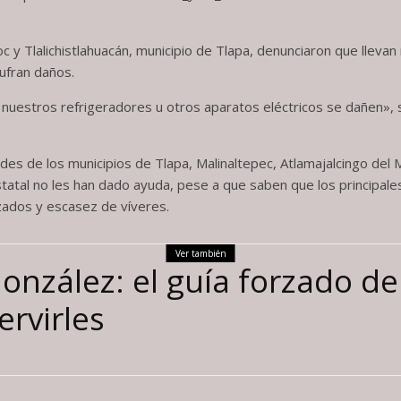
c y Tlalichistlahuacán, municipio de Tlapa, denunciaron que lleva
ufran daños.
ue nuestros refrigeradores u otros aparatos eléctricos se dañen
es de los municipios de Tlapa, Malinaltepec, Atlamajalcingo del
atal no les han dado ayuda, pese a que saben que los principales
ozados y escasez de víveres.
Ver también
onzález: el guía forzado del
rvirles