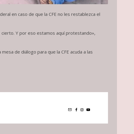
deral en caso de que la CFE no les restablezca el
es cierto. Y por eso estamos aquí protestando»,
a mesa de diálogo para que la CFE acuda a las