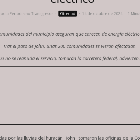
pola Periodismo Transgresor
·
Otredad
·
14 de octubre de 2024
·
1 Minu
omunidades del municipio aseguran que carecen de energía eléctri
Tras el paso de John, unas 200 comunidades se vieron afectadas.
Si no se reanuda el servicio, tomarán la carretera federal, advierten.
 por las lluvias del huracán _John_ tomaron las oficinas de la Co