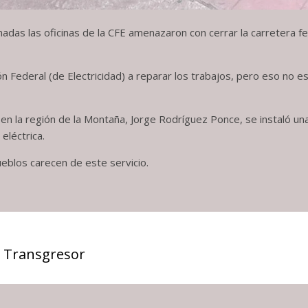
madas las oficinas de la CFE amenazaron con cerrar la carretera fe
ión Federal (de Electricidad) a reparar los trabajos, pero eso no 
n la región de la Montaña, Jorge Rodríguez Ponce, se instaló un
eléctrica.
eblos carecen de este servicio.
 Transgresor