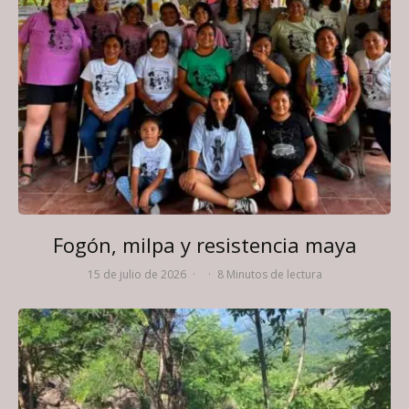
Fogón, milpa y resistencia maya
15 de julio de 2026
·
·
8 Minutos de lectura