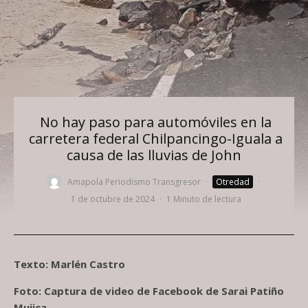
No hay paso para automóviles en la
carretera federal Chilpancingo-Iguala a
causa de las lluvias de John
Amapola Periodismo Transgresor
·
Otredad
·
1 de octubre de 2024
·
1 Minuto de lectura
Texto: Marlén Castro
Foto: Captura de video de Facebook de Sarai Patiño
Mujica