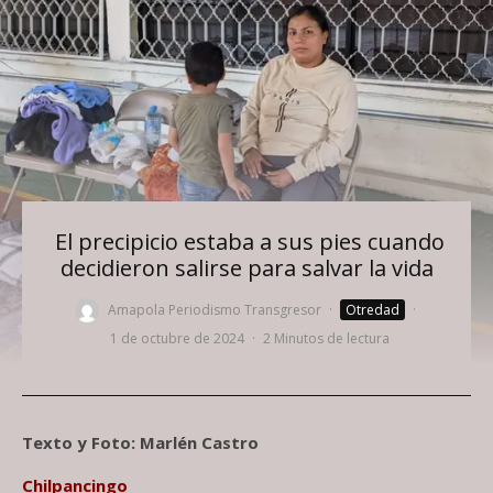
El precipicio estaba a sus pies cuando
decidieron salirse para salvar la vida
Amapola Periodismo Transgresor
·
Otredad
·
1 de octubre de 2024
·
2 Minutos de lectura
Texto y Foto: Marlén Castro
Chilpancingo