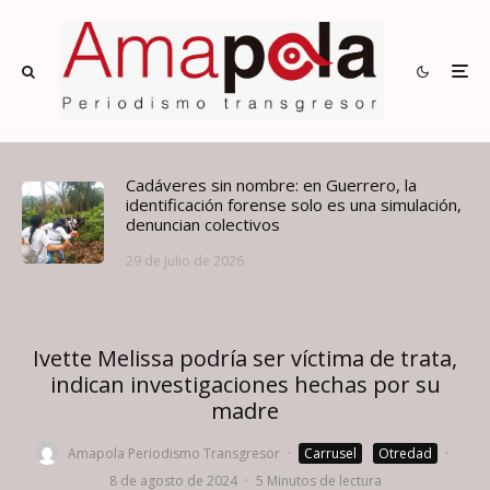
Cadáveres sin nombre: en Guerrero, la
identificación forense solo es una simulación,
denuncian colectivos
29 de julio de 2026
Ivette Melissa podría ser víctima de trata,
indican investigaciones hechas por su
madre
Amapola Periodismo Transgresor
·
Carrusel
Otredad
·
8 de agosto de 2024
·
5 Minutos de lectura