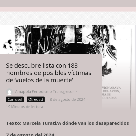
Se descubre lista con 183
nombres de posibles víctimas
de ‘vuelos de la muerte’
Amapola Periodismo Transgresor
·
Carrusel
Otredad
·
8 de agosto de 2024
·
19 Minutos de lectura
Texto: Marcela Turati/A dónde van los desaparecidos
7 de agosto del 2024