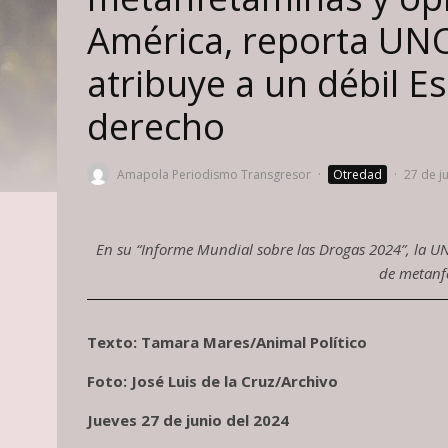
América, reporta UN
atribuye a un débil E
derecho
Amapola Periodismo Transgresor
·
Otredad
·
27 de j
En su “Informe Mundial sobre las Drogas 2024”, la U
de metanfe
Texto: Tamara Mares/Animal Político
Foto: José Luis de la Cruz/Archivo
Jueves 27 de junio del 2024