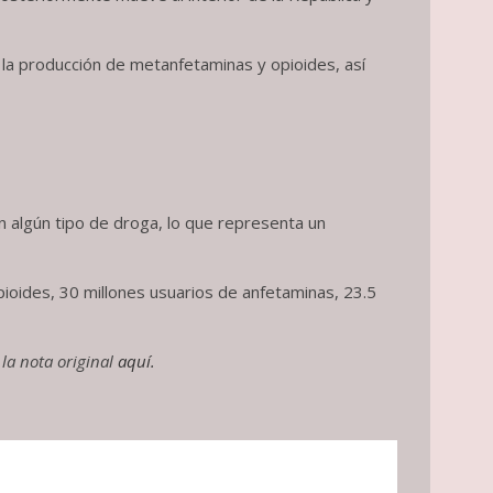
la producción de metanfetaminas y opioides, así
n algún tipo de droga, lo que representa un
pioides, 30 millones usuarios de anfetaminas, 23.5
 la nota original
aquí.