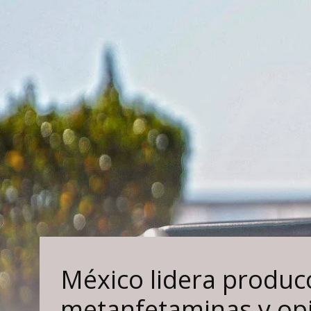
México lidera produc
metanfetaminas y op