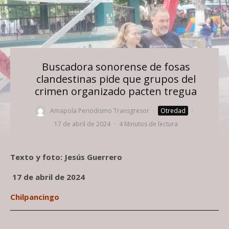
Buscadora sonorense de fosas
clandestinas pide que grupos del
crimen organizado pacten tregua
Amapola Periodismo Transgresor
·
Otredad
·
17 de abril de 2024
·
4 Minutos de lectura
Foto: Jesús Guerrero
Texto y foto: Jesús Guerrero
17 de abril de 2024
Chilpancingo