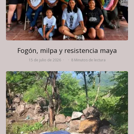
Fogón, milpa y resistencia maya
15 de julio de 2026
·
·
8 Minutos de lectura