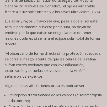
General de México“Dr. Eduardo Liceaga y del Hospital
General Dr. Manuel Gea González, “el ojo es vulnerable
frente a la luz solar directa y a los rayos ultravioleta (UVA)”.
Luz solar y rayos ultravioleta que, pese a que el sol esté
total o parcialmente cubierto por la luna, no dejan de
emitirse por lo que existe un riesgo latente de tener
lesiones oculares si se mira el eclipse solar total de forma
directa.
“Al observarlo de forma directa sin la protección adecuada,
se corre el riesgo latente de que las células de la retina
sufran estrés oxidativo que conlleva inflamación,
cicatrización y secuelas irreversibles en la visión”,
señalaron los expertos.
Algunas de las afectaciones oculares podrían ser:
Percepción distorsionada de los colores (discromatopsia
/ daltonismo)
Alteración de la forma y el tamaño de los objetos en la