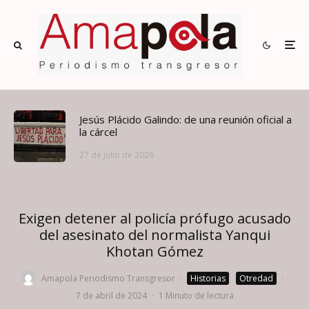
Jesús Plácido Galindo: de una reunión oficial a
la cárcel
27 de julio de 2026
Exigen detener al policía prófugo acusado
del asesinato del normalista Yanqui
Khotan Gómez
Amapola Periodismo Transgresor
·
Historias
Otredad
·
7 de abril de 2024
·
1 Minuto de lectura