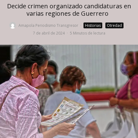
Decide crimen organizado candidaturas en
varias regiones de Guerrero
Amapola Periodismo Transgresor
·
Historias
Otredad
·
7 de abril de 2024
·
5 Minutos de lectura