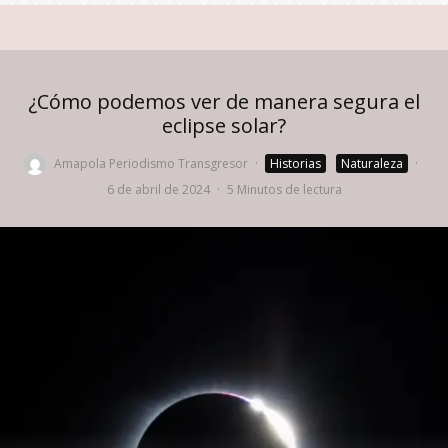
¿Cómo podemos ver de manera segura el
eclipse solar?
Amapola Periodismo Transgresor
·
Historias
Naturaleza
·
6 de abril de 2024
·
5 Minutos de lectura