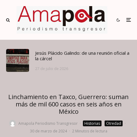
Jesús Plácido Galindo: de una reunión oficial a
la cárcel
27 de julio de 2026
Linchamiento en Taxco, Guerrero: suman
más de mil 600 casos en seis años en
México
Amapola Periodismo Transgresor
·
Historias
Otredad
·
30 de marzo de 2024
·
2 Minutos de lectura