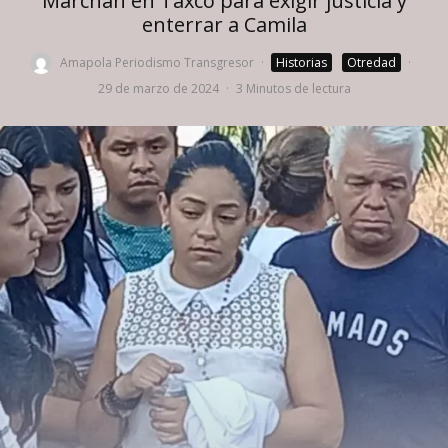
Marchan en Taxco para exigir justicia y
enterrar a Camila
Amapola Periodismo Transgresor
·
Historias
Otredad
·
29 de marzo de 2024
·
3 Minutos de lectura